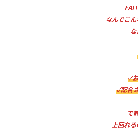
FA
なんでこん
な
✓
✓配合さ
で
上回れる