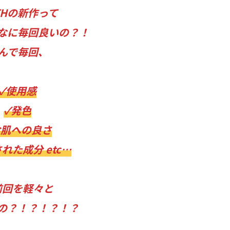
ITHの新作って
なに毎回良いの？！
んで毎回、
✓使用感
✓発色
お肌への良さ
れた成分 etc…
前回を軽々と
の？！？！？！？