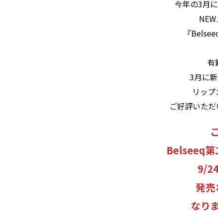
今年の3月に
5.
幸せそうに魅せるならコレ！
NE
『Bels
6.
究極のブラウンベージュ。
有
7.
秋冬のシャドーをお探しならコレ
3月に
8.
まとめ＆裏技が・・・？
リップ
ご好評いただい
Belsee
9/2
発売
なり