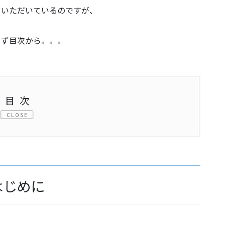
ていただいているのですが、
まず目次から。。。
目次
について
はじめに
ラー