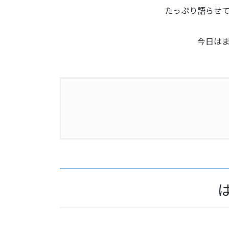
たっぷり語らせ
今日は
1.
はじめに
2.
アイシャドウ全5色 発色や色味
3.
“幸せな結婚” を冠するカラー
4.
田中みな実さんを彷彿とさせるカ