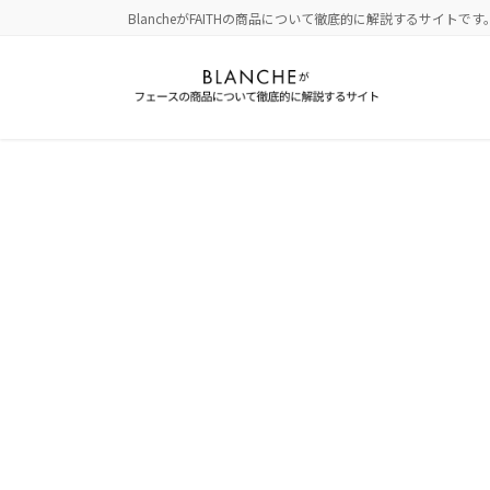
コ
ナ
BlancheがFAITHの商品について徹底的に解説するサイトです
ン
ビ
テ
ゲ
ン
ー
ツ
シ
に
ョ
移
ン
動
に
移
動