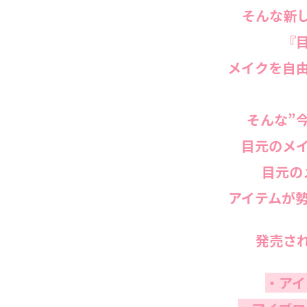
そんな新
『
メイクを自
そんな”
目元のメ
目元の
アイテムが
発売さ
・アイ