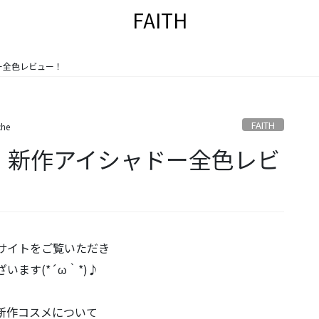
FAITH
ドー全色レビュー！
FAITH
che
ーク）新作アイシャドー全色レビ
サイトをご覧いただき
います(*´ω｀*)♪
の新作コスメについて