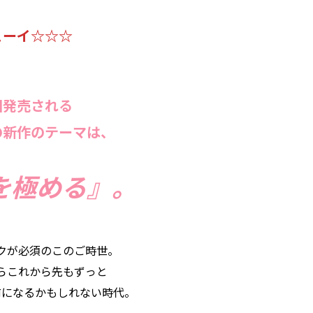
ェーイ☆☆☆
回発売される
eqの新作のテーマは、
を極める』。
クが必須のこのご時世。
らこれから先もずっと
前になるかもしれない時代。