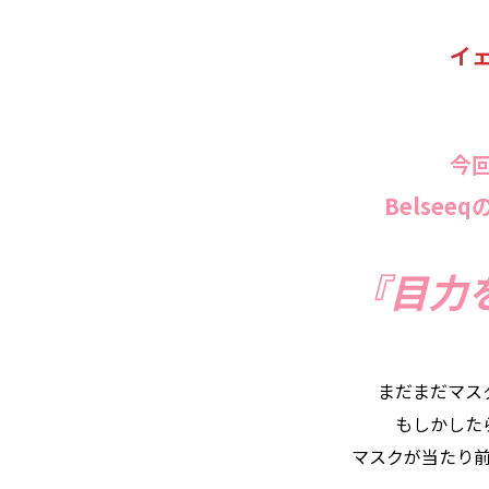
イ
今
Belse
『目力
まだまだマス
もしかした
マスクが当たり