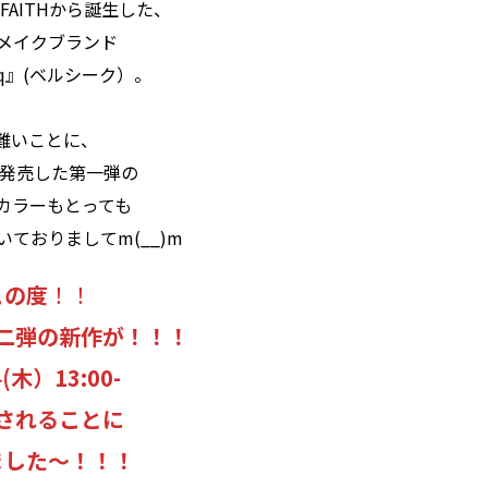
FAITHから誕生した、
Wメイクブランド
eeq』(ベルシーク）。
難いことに、
！
新発売した第一弾の
カラーもとっても
ておりましてm(__)m
この度
！！
q第二弾の新作が！！！
4(木）13:00-
されることに
ました～！！！