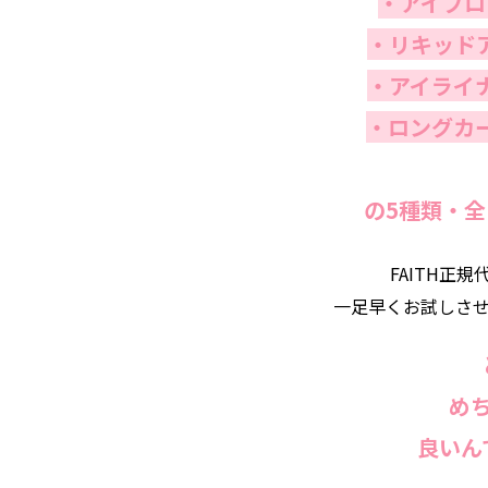
・アイブロ
・リキッド
・アイライ
・ロングカ
の5種類
・全
FAITH正規
一足早くお試しさ
め
良いん