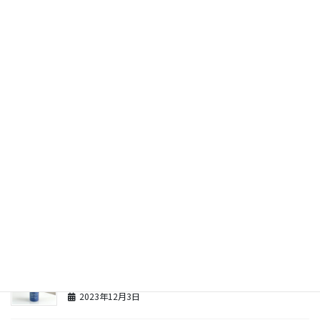
最近の投稿
FAITHで総合的にNo.1かも？炭酸ガスパック『クロニ
クル』について
2024年10月31日
新ラメラモードーホワイトパウダー（知る人ぞ知る名
品）
2023年12月4日
新ラメラモードーパック3種類
2023年12月4日
新ラメラモードーエナジャイジングエッセンス（新商
品のスペシャルケア美容液）
2023年12月3日