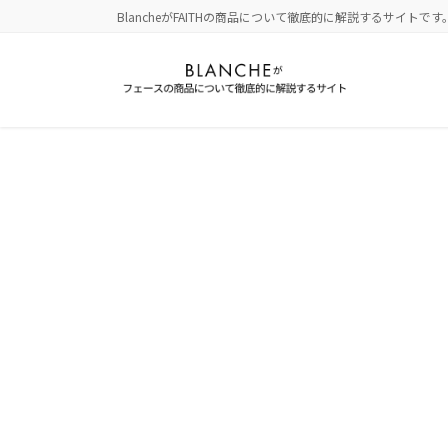
コ
ナ
BlancheがFAITHの商品について徹底的に解説するサイトです
ン
ビ
テ
ゲ
ン
ー
ツ
シ
に
ョ
移
ン
動
に
移
動