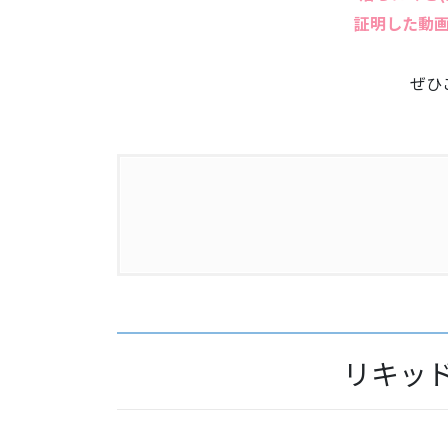
証明した動
ぜひ
1.
リキッドアイライナー
2.
まさかの耐久性を動画でチェック
リキッ
3.
リキッドの発色
4.
ペンシルアイライナー