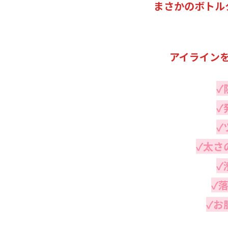
まさかのボトル
アイライン
✓
✓
✓
✓太さ
✓
✓
✓お