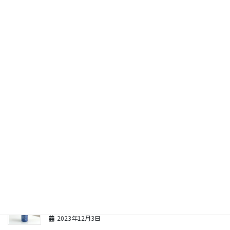
最近の投稿
FAITHで総合的にNo.1かも？炭酸ガスパック『クロニ
クル』について
2024年10月31日
新ラメラモードーホワイトパウダー（知る人ぞ知る名
品）
2023年12月4日
新ラメラモードーパック3種類
2023年12月4日
新ラメラモードーエナジャイジングエッセンス（新商
品のスペシャルケア美容液）
2023年12月3日